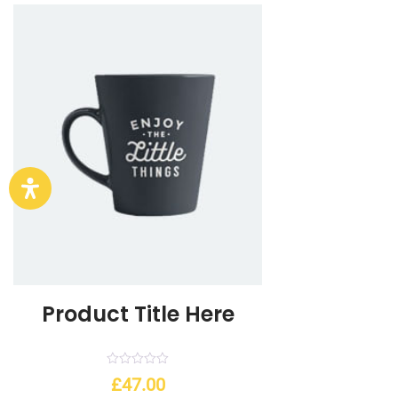
Product Title Here
Valorado
£
47.00
con
0